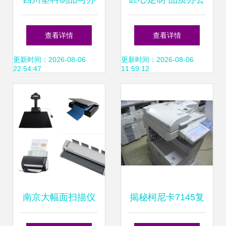
公设备齐飞——解
——北京城六区办
查看详情
查看详情
析中国黄页网上的
公家具优选指南
更新时间：2026-08-06
更新时间：2026-08-06
22:54:47
11:59:12
多元化供应生态
南京大幅面扫描仪
揭秘柯尼卡7145复