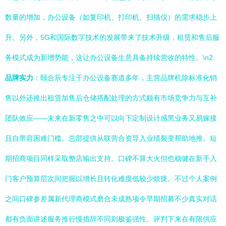
数量的增加，办公设备（如复印机、打印机、扫描仪）的需求稳步上
升。另外，5G和国际数字技术的发展带来了技术升级，租赁和售后服
务模式成为新增势能，这让办公设备生意具备持续营收的特性。\n2.
品牌实力
：颐合辰专注于办公设备赛道多年，主营品牌机除标准化销
售以外还推出租赁加售后仓储搭配处理的方式颇有市场竞争力与互补
团队效应——未来在新零售之中可以向下定制设计感黑业务又易嫁接
且自带容困难门槛。总部提供从联营合资导入业绩裂变帮助地推。短
期招商项目同样采取整店输出支持。口碑不算大火但也稳健在新手入
门客户预算层次间把握以增长且转化难度低较少烦拢。不过个人案例
之间口碑参差属新代理商模式磨合未成熟项令早期招募不少真实对话
都有负面讲述服务推行慢措辞不同则极鉴强性。评判下来在有限供应