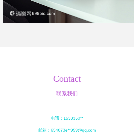
Contact
联系我们
电话：1533350**
邮箱：654073e**
959@qq.com