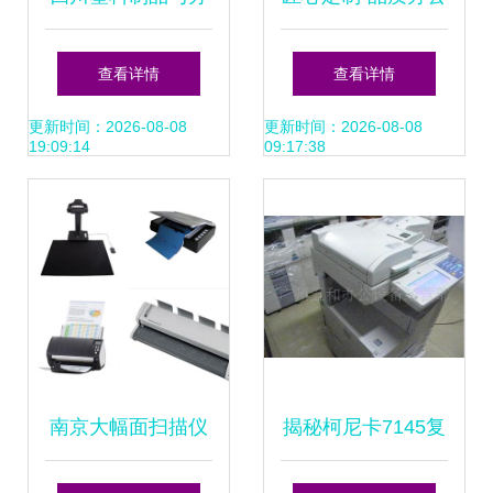
公设备齐飞——解
——北京城六区办
查看详情
查看详情
析中国黄页网上的
公家具优选指南
更新时间：2026-08-08
更新时间：2026-08-08
19:09:14
09:17:38
多元化供应生态
南京大幅面扫描仪
揭秘柯尼卡7145复