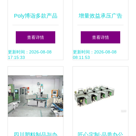
Poly博诣多款产品
增量效益承压广告
获谷歌及微软认
效果乏力，十大办
查看详情
查看详情
证，赋能混合办公
公家具品牌通过升
更新时间：2026-08-08
更新时间：2026-08-08
17:15:33
08:11:53
生态
级体验制胜
四川塑料制品与办
匠心定制·品质办公