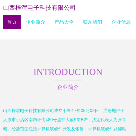
山西梓渲电子科技有限公司
首页
企业简介
产品大全
联系我们
企业信息
INTRODUCTION
企业简介
山西梓渲电子科技有限公司成立于2017年05月03日，注册地位于
太原市小店区南内环街480号盛伟大厦9层B户，法定代表人为张尚
毅。经营范围包括计算机软硬件开发及销售；计算机软硬件及辅助