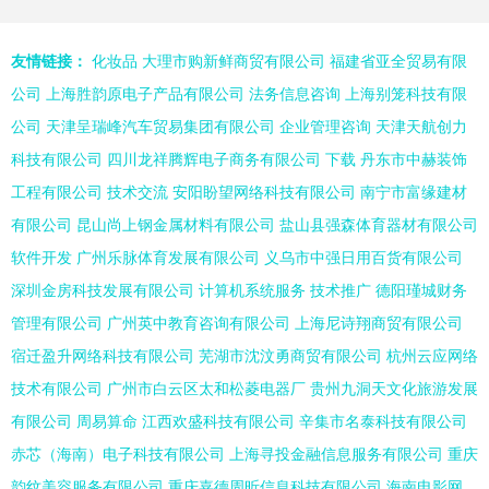
友情链接：
化妆品
大理市购新鲜商贸有限公司
福建省亚全贸易有限
公司
上海胜韵原电子产品有限公司
法务信息咨询
上海别笼科技有限
公司
天津呈瑞峰汽车贸易集团有限公司
企业管理咨询
天津天航创力
科技有限公司
四川龙祥腾辉电子商务有限公司
下载
丹东市中赫装饰
工程有限公司
技术交流
安阳盼望网络科技有限公司
南宁市富缘建材
有限公司
昆山尚上钢金属材料有限公司
盐山县强森体育器材有限公司
软件开发
广州乐脉体育发展有限公司
义乌市中强日用百货有限公司
深圳金房科技发展有限公司
计算机系统服务
技术推广
德阳瑾城财务
管理有限公司
广州英中教育咨询有限公司
上海尼诗翔商贸有限公司
宿迁盈升网络科技有限公司
芜湖市沈汶勇商贸有限公司
杭州云应网络
技术有限公司
广州市白云区太和松菱电器厂
贵州九洞天文化旅游发展
有限公司
周易算命
江西欢盛科技有限公司
辛集市名泰科技有限公司
赤芯（海南）电子科技有限公司
上海寻投金融信息服务有限公司
重庆
韵纹美容服务有限公司
重庆嘉德周昕信息科技有限公司
海南电影网