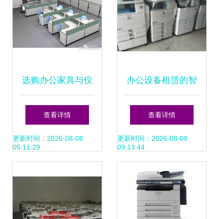
设备问题
选购办公家具与仪
办公设备租赁的智
器仪表的实用技巧
慧之选 投影仪、复
查看详情
查看详情
印机、打印机及耗
更新时间：2026-08-08
更新时间：2026-08-08
05:11:29
09:13:44
材服务全解析